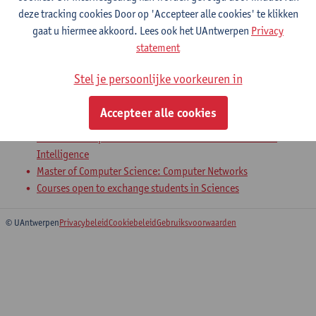
deze tracking cookies Door op 'Accepteer alle cookies' te klikken
Future Internet
gaat u hiermee akkoord. Lees ook het UAntwerpen
Privacy
statement
Master in de informatica: software engineering
Master in de informatica: Data Science en artificiële
Stel je persoonlijke voorkeuren in
Intelligentie
Master in de informatica: computernetwerken
Accepteer alle cookies
Master of Computer Science: Software Engineering
Master of Computer Science: Data Science and Artificial
Intelligence
Master of Computer Science: Computer Networks
Courses open to exchange students in Sciences
© UAntwerpen
Privacybeleid
Cookiebeleid
Gebruiksvoorwaarden