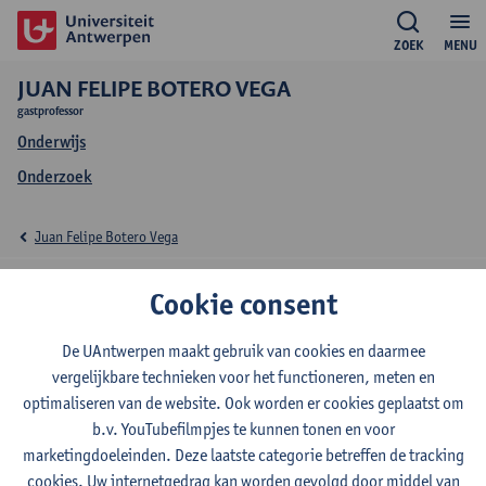
ZOEK
MENU
JUAN FELIPE BOTERO VEGA
gastprofessor
Onderwijs
Onderzoek
Juan Felipe Botero Vega
Onderwijs Juan Felipe
Cookie consent
Botero Vega
De UAntwerpen maakt gebruik van cookies en daarmee
vergelijkbare technieken voor het functioneren, meten en
optimaliseren van de website. Ook worden er cookies geplaatst om
b.v. YouTubefilmpjes te kunnen tonen en voor
2026-2027
2025-2026
2024-2025
marketingdoeleinden. Deze laatste categorie betreffen de tracking
cookies. Uw internetgedrag kan worden gevolgd door middel van