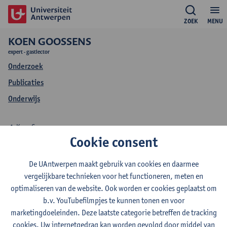
ZOEK
MENU
KOEN GOOSSENS
expert - gastlector
Onderzoek
Publicaties
Onderwijs
Koen Goossens
Cookie consent
Onderwijs Koen
De UAntwerpen maakt gebruik van cookies en daarmee
Goossens
vergelijkbare technieken voor het functioneren, meten en
optimaliseren van de website. Ook worden er cookies geplaatst om
b.v. YouTubefilmpjes te kunnen tonen en voor
marketingdoeleinden. Deze laatste categorie betreffen de tracking
cookies. Uw internetgedrag kan worden gevolgd door middel van
2026-2027
2025-2026
2024-2025