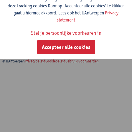
deze tracking cookies Door op 'Accepteer alle cookies' te klikken
gaat u hiermee akkoord. Lees ook het UAntwerpen
Privacy
6-Kwaliteit, veiligheid, milieu en
statement
energiebeleid
Stel je persoonlijke voorkeuren in
Bachelor in de industriële wetenschappen: chemie
Schakelprogramma industriële wetenschappen: biochemie
Accepteer alle cookies
© UAntwerpen
Privacybeleid
Cookiebeleid
Gebruiksvoorwaarden