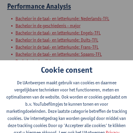
Performance Analysis
Bachelor in de taal- en letterkunde: Nederlands-TFL
Bachelor in de geschiedenis - major
Bachelor in de taal- en letterkunde: Engels-TFL
Bachelor in de taal- en letterkunde: Duits-TFL
Bachelor in de taal- en letterkunde: Frans-TFL
Bachelor in de taal- en letterkunde: Spaans-TFL
Bachelor in de wijsbegeerte - major
Cookie consent
Schakelprogramma theater- en filmwetenschap
Voorbereidingsprogramma theater- en filmwetenschap
De UAntwerpen maakt gebruik van cookies en daarmee
Theatre Histories
vergelijkbare technieken voor het functioneren, meten en
optimaliseren van de website. Ook worden er cookies geplaatst om
Bachelor in de geschiedenis
b.v. YouTubefilmpjes te kunnen tonen en voor
Bachelor in de taal- en letterkunde: Nederlands-TFL
marketingdoeleinden. Deze laatste categorie betreffen de tracking
Bachelor in de geschiedenis - major
cookies. Uw internetgedrag kan worden gevolgd door middel van
Bachelor in de taal- en letterkunde: Engels-TFL
deze tracking cookies Door op 'Accepteer alle cookies' te klikken
Bachelor in de taal- en letterkunde: Duits-TFL
gaat u hiermee akkoord. Lees ook het UAntwerpen
Privacy