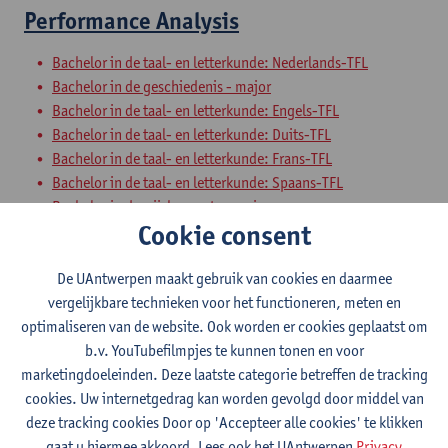
Performance Analysis
Bachelor in de taal- en letterkunde: Nederlands-TFL
Bachelor in de geschiedenis - major
Bachelor in de taal- en letterkunde: Engels-TFL
Bachelor in de taal- en letterkunde: Duits-TFL
Bachelor in de taal- en letterkunde: Frans-TFL
Bachelor in de taal- en letterkunde: Spaans-TFL
Bachelor in de wijsbegeerte - major
Cookie consent
Schakelprogramma theater- en filmwetenschap
Voorbereidingsprogramma theater- en filmwetenschap
De UAntwerpen maakt gebruik van cookies en daarmee
Theatre Histories
vergelijkbare technieken voor het functioneren, meten en
optimaliseren van de website. Ook worden er cookies geplaatst om
Bachelor in de geschiedenis
b.v. YouTubefilmpjes te kunnen tonen en voor
Bachelor in de taal- en letterkunde: Nederlands-TFL
marketingdoeleinden. Deze laatste categorie betreffen de tracking
Bachelor in de geschiedenis - major
cookies. Uw internetgedrag kan worden gevolgd door middel van
Bachelor in de taal- en letterkunde: Engels-TFL
deze tracking cookies Door op 'Accepteer alle cookies' te klikken
Bachelor in de taal- en letterkunde: Duits-TFL
gaat u hiermee akkoord. Lees ook het UAntwerpen
Privacy