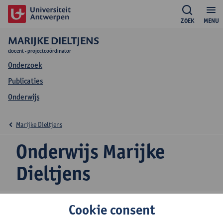
ZOEK
MENU
MARIJKE DIELTJENS
docent - projectcoördinator
Onderzoek
Publicaties
Onderwijs
Marijke Dieltjens
Onderwijs Marijke
Dieltjens
Cookie consent
2026-2027
2025-2026
2024-2025