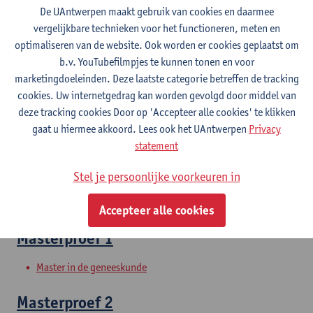
De UAntwerpen maakt gebruik van cookies en daarmee
vergelijkbare technieken voor het functioneren, meten en
Wetenschappelijke vorming 2
optimaliseren van de website. Ook worden er cookies geplaatst om
b.v. YouTubefilmpjes te kunnen tonen en voor
Bachelor in de geneeskunde
marketingdoeleinden. Deze laatste categorie betreffen de tracking
cookies. Uw internetgedrag kan worden gevolgd door middel van
Wetenschappelijke vorming 1
deze tracking cookies Door op 'Accepteer alle cookies' te klikken
gaat u hiermee akkoord. Lees ook het UAntwerpen
Privacy
Bachelor in de geneeskunde
statement
Bachelorproef
Stel je persoonlijke voorkeuren in
Bachelor in de geneeskunde
Accepteer alle cookies
Masterproef 1
Master in de geneeskunde
Masterproef 2