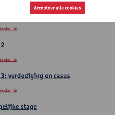
Accepteer alle cookies
 1
neeskunde
 2
neeskunde
3: verdediging en casus
neeskunde
elijke stage