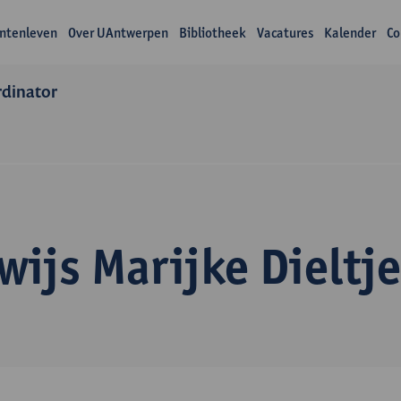
ntenleven
Over UAntwerpen
Bibliotheek
Vacatures
Kalender
Co
rdinator
ijs Marijke Dieltj