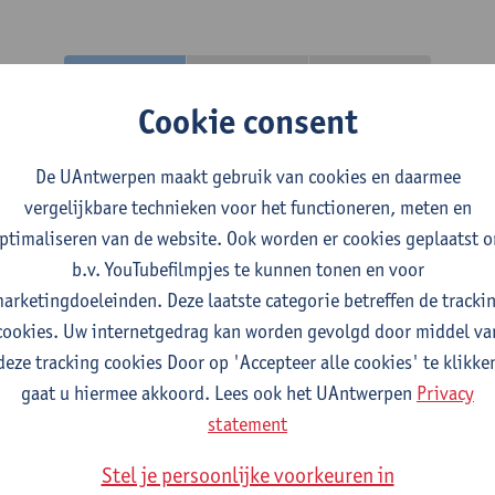
2026-2027
2025-2026
2024-2025
Cookie consent
elijke vorming 2
De UAntwerpen maakt gebruik van cookies en daarmee
vergelijkbare technieken voor het functioneren, meten en
geneeskunde
ptimaliseren van de website. Ook worden er cookies geplaatst 
b.v. YouTubefilmpjes te kunnen tonen en voor
elijke vorming 1
arketingdoeleinden. Deze laatste categorie betreffen de tracki
cookies. Uw internetgedrag kan worden gevolgd door middel va
geneeskunde
deze tracking cookies Door op 'Accepteer alle cookies' te klikke
gaat u hiermee akkoord. Lees ook het UAntwerpen
Privacy
ef
statement
Stel je persoonlijke voorkeuren in
geneeskunde