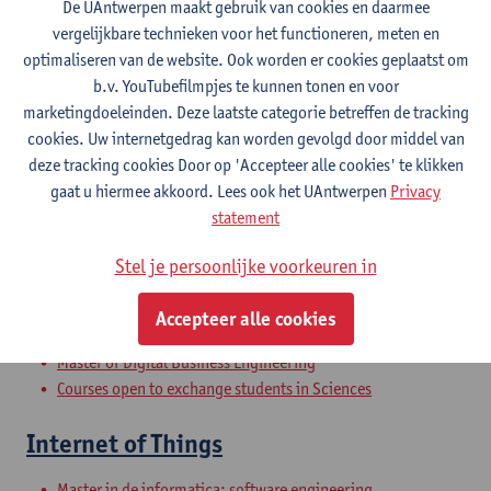
De UAntwerpen maakt gebruik van cookies en daarmee
2025-2026
2024-2025
2023-2024
vergelijkbare technieken voor het functioneren, meten en
optimaliseren van de website. Ook worden er cookies geplaatst om
b.v. YouTubefilmpjes te kunnen tonen en voor
Topics in computer networks
marketingdoeleinden. Deze laatste categorie betreffen de tracking
cookies. Uw internetgedrag kan worden gevolgd door middel van
Master in de informatica: software engineering
deze tracking cookies Door op 'Accepteer alle cookies' te klikken
Master in de informatica: Data Science en artificiële
gaat u hiermee akkoord. Lees ook het UAntwerpen
Privacy
Intelligentie
statement
Master in de informatica: computernetwerken
Master of Computer Science: Software Engineering
Stel je persoonlijke voorkeuren in
Master of Computer Science: Data Science and Artificial
Intelligence
Accepteer alle cookies
Master of Computer Science: Computer Networks
Master of Digital Business Engineering
Courses open to exchange students in Sciences
Internet of Things
Master in de informatica: software engineering