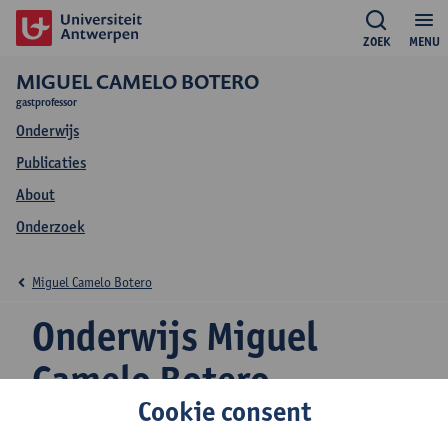
ZOEK
MENU
MIGUEL CAMELO BOTERO
gastprofessor
Onderwijs
Publicaties
About
Onderzoek
Miguel Camelo Botero
Onderwijs Miguel
Camelo Botero
Cookie consent