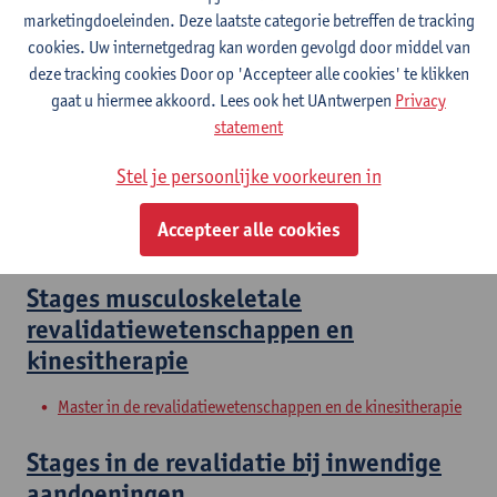
Master in de revalidatiewetenschappen en de kinesitherapie
marketingdoeleinden. Deze laatste categorie betreffen de tracking
Master in de revalidatiewetenschappen en de kinesitherapie
cookies. Uw internetgedrag kan worden gevolgd door middel van
Master in de revalidatiewetenschappen en de kinesitherapie
deze tracking cookies Door op 'Accepteer alle cookies' te klikken
gaat u hiermee akkoord. Lees ook het UAntwerpen
Privacy
Clinical Internships
statement
Master of Rehabilitation Sciences and Physiotherapy:
Stel je persoonlijke voorkeuren in
internal conditions
Master of Rehabilitation Sciences and Physiotherapy:
Accepteer alle cookies
neurological conditions
Stages musculoskeletale
revalidatiewetenschappen en
kinesitherapie
Master in de revalidatiewetenschappen en de kinesitherapie
Stages in de revalidatie bij inwendige
aandoeningen