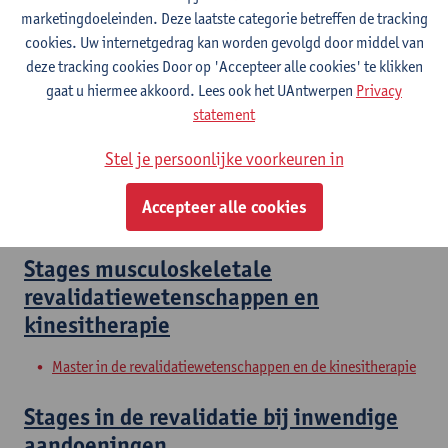
Master in de revalidatiewetenschappen en de kinesitherapie
marketingdoeleinden. Deze laatste categorie betreffen de tracking
Master in de revalidatiewetenschappen en de kinesitherapie
cookies. Uw internetgedrag kan worden gevolgd door middel van
Master in de revalidatiewetenschappen en de kinesitherapie
deze tracking cookies Door op 'Accepteer alle cookies' te klikken
gaat u hiermee akkoord. Lees ook het UAntwerpen
Privacy
Clinical Internships
statement
Master of Rehabilitation Sciences and Physiotherapy:
Stel je persoonlijke voorkeuren in
internal conditions
Master of Rehabilitation Sciences and Physiotherapy:
Accepteer alle cookies
neurological conditions
Stages musculoskeletale
revalidatiewetenschappen en
kinesitherapie
Master in de revalidatiewetenschappen en de kinesitherapie
Stages in de revalidatie bij inwendige
aandoeningen