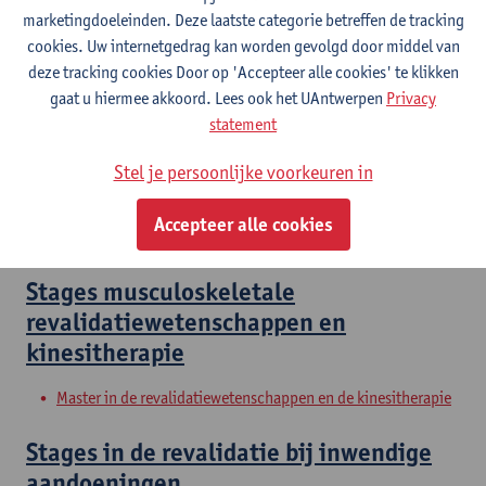
Master in de revalidatiewetenschappen en de kinesitherapie
marketingdoeleinden. Deze laatste categorie betreffen de tracking
Master in de revalidatiewetenschappen en de kinesitherapie
cookies. Uw internetgedrag kan worden gevolgd door middel van
Master in de revalidatiewetenschappen en de kinesitherapie
deze tracking cookies Door op 'Accepteer alle cookies' te klikken
gaat u hiermee akkoord. Lees ook het UAntwerpen
Privacy
Clinical Internships
statement
Master of Rehabilitation Sciences and Physiotherapy:
Stel je persoonlijke voorkeuren in
internal conditions
Master of Rehabilitation Sciences and Physiotherapy:
Accepteer alle cookies
neurological conditions
Stages musculoskeletale
revalidatiewetenschappen en
kinesitherapie
Master in de revalidatiewetenschappen en de kinesitherapie
Stages in de revalidatie bij inwendige
aandoeningen