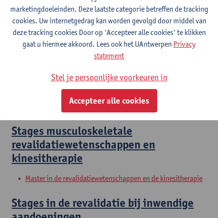
Master in de revalidatiewetenschappen en de kinesitherapie
marketingdoeleinden. Deze laatste categorie betreffen de tracking
Master in de revalidatiewetenschappen en de kinesitherapie
cookies. Uw internetgedrag kan worden gevolgd door middel van
Master in de revalidatiewetenschappen en de kinesitherapie
deze tracking cookies Door op 'Accepteer alle cookies' te klikken
gaat u hiermee akkoord. Lees ook het UAntwerpen
Privacy
Clinical Internships
statement
Master of Rehabilitation Sciences and Physiotherapy:
Stel je persoonlijke voorkeuren in
internal conditions
Master of Rehabilitation Sciences and Physiotherapy:
Accepteer alle cookies
neurological conditions
Stages musculoskeletale
revalidatiewetenschappen en
kinesitherapie
Master in de revalidatiewetenschappen en de kinesitherapie
Stages in de revalidatie bij inwendige
aandoeningen