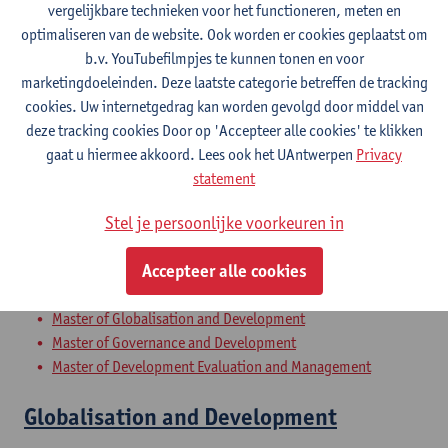
vergelijkbare technieken voor het functioneren, meten en
optimaliseren van de website. Ook worden er cookies geplaatst om
b.v. YouTubefilmpjes te kunnen tonen en voor
Political Economy of Development
marketingdoeleinden. Deze laatste categorie betreffen de tracking
cookies. Uw internetgedrag kan worden gevolgd door middel van
Master in de sociaal-economische wetenschappen
deze tracking cookies Door op 'Accepteer alle cookies' te klikken
Master in de internationale betrekkingen en de diplomatie
gaat u hiermee akkoord. Lees ook het UAntwerpen
Privacy
Master of Political Science
statement
Faculty of Social Sciences: overview of courses in English
Uitwisselingsprogramma bedrijfswetenschappen en
Stel je persoonlijke voorkeuren in
economie
Accepteer alle cookies
Research Methods II
Master of Globalisation and Development
Master of Governance and Development
Master of Development Evaluation and Management
Globalisation and Development