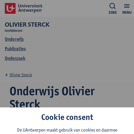
ZOEK
MENU
OLIVIER STERCK
hoofddocent
Onderwijs
Publicaties
Onderzoek
Olivier Sterck
Onderwijs Olivier
Sterck
Cookie consent
De UAntwerpen maakt gebruik van cookies en daarmee
2026-2027
2025-2026
2024-2025