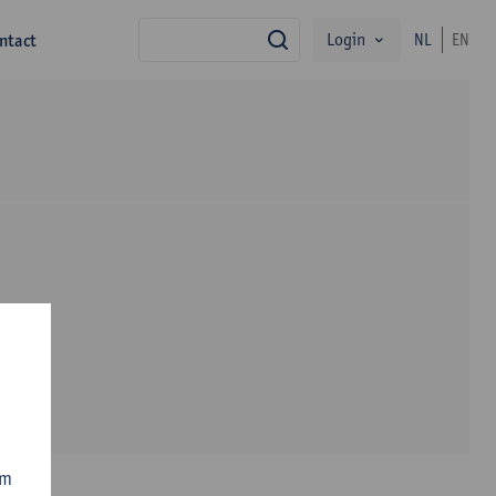
Login
ntact
NL
EN
zoek
om