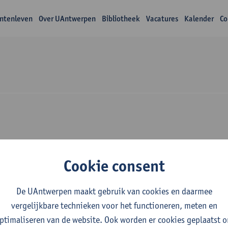
ntenleven
Over UAntwerpen
Bibliotheek
Vacatures
Kalender
Co
wijs Peter Goos
Cookie consent
De UAntwerpen maakt gebruik van cookies en daarmee
vergelijkbare technieken voor het functioneren, meten en
ptimaliseren van de website. Ook worden er cookies geplaatst 