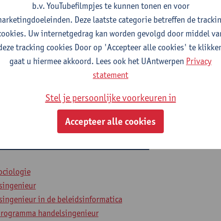
b.v. YouTubefilmpjes te kunnen tonen en voor
arketingdoeleinden. Deze laatste categorie betreffen de tracki
cookies. Uw internetgedrag kan worden gevolgd door middel va
2026-2027
2025-2026
2024-2025
deze tracking cookies Door op 'Accepteer alle cookies' te klikke
gaat u hiermee akkoord. Lees ook het UAntwerpen
Privacy
statistiek
statement
Stel je persoonlijke voorkeuren in
singenieur
ingenieur in de beleidsinformatica
Accepteer alle cookies
en multivariate statistiek
ociologie
singenieur
ingenieur in de beleidsinformatica
programma handelsingenieur