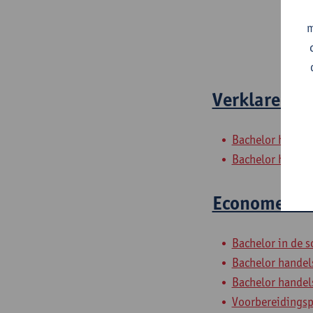
m
Verklarende 
Bachelor handel
Bachelor handels
Econometrie 
Bachelor in de s
Bachelor handel
Bachelor handels
Voorbereidings