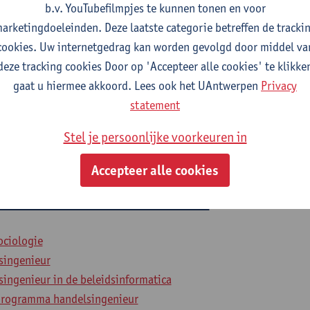
b.v. YouTubefilmpjes te kunnen tonen en voor
arketingdoeleinden. Deze laatste categorie betreffen de tracki
cookies. Uw internetgedrag kan worden gevolgd door middel va
2026-2027
2025-2026
2024-2025
deze tracking cookies Door op 'Accepteer alle cookies' te klikke
gaat u hiermee akkoord. Lees ook het UAntwerpen
Privacy
statistiek
statement
Stel je persoonlijke voorkeuren in
singenieur
ingenieur in de beleidsinformatica
Accepteer alle cookies
en multivariate statistiek
ociologie
singenieur
ingenieur in de beleidsinformatica
programma handelsingenieur