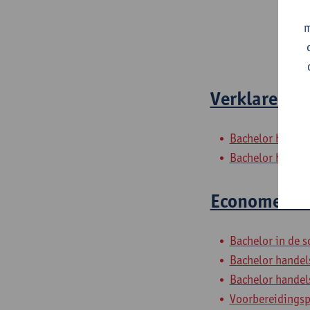
m
Verklarende 
Bachelor handel
Bachelor handels
Econometrie 
Bachelor in de s
Bachelor handel
Bachelor handels
Voorbereidings