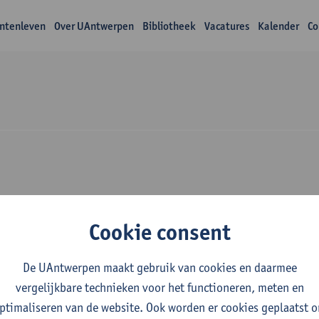
ntenleven
Over UAntwerpen
Bibliotheek
Vacatures
Kalender
Co
wijs Peter Goos
Cookie consent
De UAntwerpen maakt gebruik van cookies en daarmee
vergelijkbare technieken voor het functioneren, meten en
ptimaliseren van de website. Ook worden er cookies geplaatst 