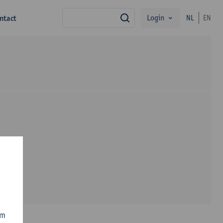
Login
ntact
NL
EN
zoek
om