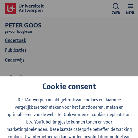
ZOEK
MENU
PETER GOOS
gewoon hoogleraar
Onderzoek
Publicaties
Onderwijs
Peter Goos
Cookie consent
Onderwijs Peter Goos
De UAntwerpen maakt gebruik van cookies en daarmee
vergelijkbare technieken voor het functioneren, meten en
optimaliseren van de website. Ook worden er cookies geplaatst om
b.v. YouTubefilmpjes te kunnen tonen en voor
2026-2027
2025-2026
2024-2025
marketingdoeleinden. Deze laatste categorie betreffen de tracking
cookies. Uw internetgedrag kan worden gevolgd door middel van