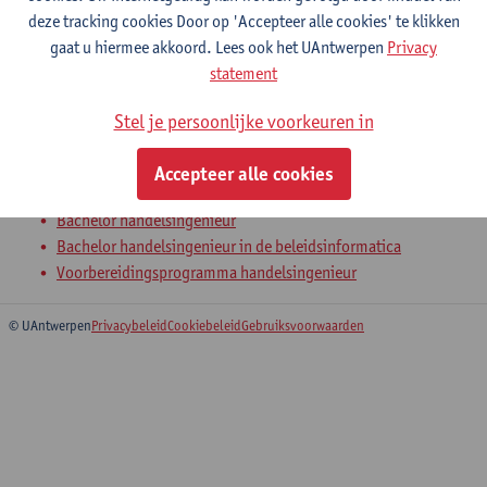
Verklarende statistiek
deze tracking cookies Door op 'Accepteer alle cookies' te klikken
gaat u hiermee akkoord. Lees ook het UAntwerpen
Privacy
Bachelor handelsingenieur
statement
Bachelor handelsingenieur in de beleidsinformatica
Stel je persoonlijke voorkeuren in
Econometrie en multivariate statistiek
Accepteer alle cookies
Bachelor in de sociologie
Bachelor handelsingenieur
Bachelor handelsingenieur in de beleidsinformatica
Voorbereidingsprogramma handelsingenieur
© UAntwerpen
Privacybeleid
Cookiebeleid
Gebruiksvoorwaarden