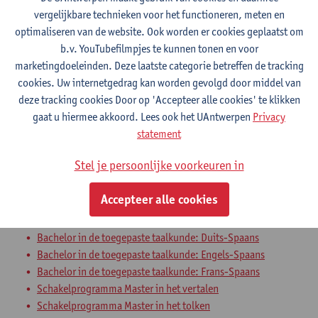
vergelijkbare technieken voor het functioneren, meten en
management
optimaliseren van de website. Ook worden er cookies geplaatst om
Sociedad y cultura en España: Destrezas
b.v. YouTubefilmpjes te kunnen tonen en voor
marketingdoeleinden. Deze laatste categorie betreffen de tracking
orales
cookies. Uw internetgedrag kan worden gevolgd door middel van
deze tracking cookies Door op 'Accepteer alle cookies' te klikken
Bachelor in de toegepaste taalkunde: Duits-Spaans
gaat u hiermee akkoord. Lees ook het UAntwerpen
Privacy
Bachelor in de toegepaste taalkunde: Engels-Spaans
statement
Bachelor in de toegepaste taalkunde: Frans-Spaans
Uitwisselingsprogramma Faculteit Letteren en Wijsbegeerte
Stel je persoonlijke voorkeuren in
Sociedad y cultura en Hispanoamérica:
Accepteer alle cookies
Destrezas orales
Bachelor in de toegepaste taalkunde: Duits-Spaans
Bachelor in de toegepaste taalkunde: Engels-Spaans
Bachelor in de toegepaste taalkunde: Frans-Spaans
Schakelprogramma Master in het vertalen
Schakelprogramma Master in het tolken