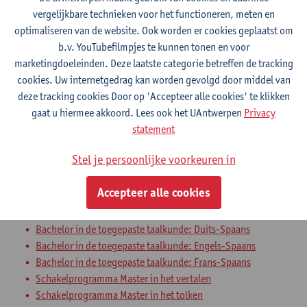
vergelijkbare technieken voor het functioneren, meten en
management
optimaliseren van de website. Ook worden er cookies geplaatst om
Sociedad y cultura en España: Destrezas
b.v. YouTubefilmpjes te kunnen tonen en voor
marketingdoeleinden. Deze laatste categorie betreffen de tracking
orales
cookies. Uw internetgedrag kan worden gevolgd door middel van
deze tracking cookies Door op 'Accepteer alle cookies' te klikken
Bachelor in de toegepaste taalkunde: Duits-Spaans
gaat u hiermee akkoord. Lees ook het UAntwerpen
Privacy
Bachelor in de toegepaste taalkunde: Engels-Spaans
statement
Bachelor in de toegepaste taalkunde: Frans-Spaans
Uitwisselingsprogramma Faculteit Letteren en Wijsbegeerte
Stel je persoonlijke voorkeuren in
Sociedad y cultura en Hispanoamérica:
Accepteer alle cookies
Destrezas orales
Bachelor in de toegepaste taalkunde: Duits-Spaans
Bachelor in de toegepaste taalkunde: Engels-Spaans
Bachelor in de toegepaste taalkunde: Frans-Spaans
Schakelprogramma Master in het vertalen
Schakelprogramma Master in het tolken