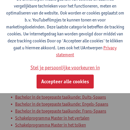
vergelijkbare technieken voor het functioneren, meten en
management
optimaliseren van de website. Ook worden er cookies geplaatst om
Sociedad y cultura en España: Destrezas
b.v. YouTubefilmpjes te kunnen tonen en voor
marketingdoeleinden. Deze laatste categorie betreffen de tracking
orales
cookies. Uw internetgedrag kan worden gevolgd door middel van
deze tracking cookies Door op 'Accepteer alle cookies' te klikken
Bachelor in de toegepaste taalkunde: Duits-Spaans
gaat u hiermee akkoord. Lees ook het UAntwerpen
Privacy
Bachelor in de toegepaste taalkunde: Engels-Spaans
statement
Bachelor in de toegepaste taalkunde: Frans-Spaans
Uitwisselingsprogramma Faculteit Letteren en Wijsbegeerte
Stel je persoonlijke voorkeuren in
Sociedad y cultura en Hispanoamérica:
Accepteer alle cookies
Destrezas orales
Bachelor in de toegepaste taalkunde: Duits-Spaans
Bachelor in de toegepaste taalkunde: Engels-Spaans
Bachelor in de toegepaste taalkunde: Frans-Spaans
Schakelprogramma Master in het vertalen
Schakelprogramma Master in het tolken