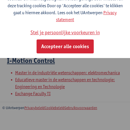
deze tracking cookies Door op 'Accepteer alle cookies' te klikken
gaat u hiermee akkoord. Lees ook het UAntwerpen
Privacy
4-Wetenschappelijk Project
statement
Elektromechanica
Stel je persoonlijke voorkeuren in
Bachelor in de industriële wetenschappen:
elektromechanica
Accepteer alle cookies
I-Motion Control
Master in de industriële wetenschappen: elektromechanica
Educatieve master in de wetenschappen en technologie:
Engineering en Technologie
Exchange Faculty TI
© UAntwerpen
Privacybeleid
Cookiebeleid
Gebruiksvoorwaarden