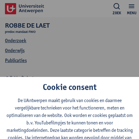
ZOEK
MENU
ROBBE DE LAET
predoc mandaat FWO
Onderzoek
Onderwijs
Publicaties
Robbe De Laet
Cookie consent
Onderwijs Robbe De
De UAntwerpen maakt gebruik van cookies en daarmee
Laet
vergelijkbare technieken voor het functioneren, meten en
optimaliseren van de website. Ook worden er cookies geplaatst om
b.v. YouTubefilmpjes te kunnen tonen en voor
marketingdoeleinden. Deze laatste categorie betreffen de tracking
cookies. Uw internetgedrag kan worden gevolgd door middel van
2026-2027
2025-2026
2024-2025