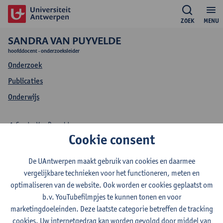
ZOEK
MENU
SANDRA VAN PUYVELDE
hoofddocent - onderzoeksleider
Onderzoek
Publicaties
Onderwijs
Sandra Van Puyvelde
Cookie consent
Onderwijs Sandra Van
De UAntwerpen maakt gebruik van cookies en daarmee
Puyvelde
vergelijkbare technieken voor het functioneren, meten en
optimaliseren van de website. Ook worden er cookies geplaatst om
b.v. YouTubefilmpjes te kunnen tonen en voor
marketingdoeleinden. Deze laatste categorie betreffen de tracking
cookies. Uw internetgedrag kan worden gevolgd door middel van
2026-2027
2025-2026
2024-2025