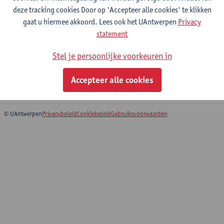
deze tracking cookies Door op 'Accepteer alle cookies' te klikken
gaat u hiermee akkoord. Lees ook het UAntwerpen
Privacy
Bachelorscriptie
statement
Bachelor in de geschiedenis
Stel je persoonlijke voorkeuren in
Bachelor in de geschiedenis - major
Schakelprogramma geschiedenis
Accepteer alle cookies
Voorbereidingsprogramma geschiedenis
© UAntwerpen
Privacybeleid
Cookiebeleid
Gebruiksvoorwaarden