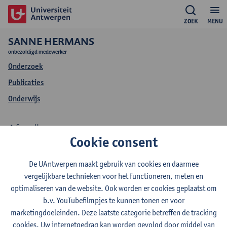
ZOEK
MENU
SANNE HERMANS
onbezoldigd medewerker
Onderzoek
Publicaties
Onderwijs
Sanne Hermans
Cookie consent
Onderwijs Sanne
De UAntwerpen maakt gebruik van cookies en daarmee
Hermans
vergelijkbare technieken voor het functioneren, meten en
optimaliseren van de website. Ook worden er cookies geplaatst om
b.v. YouTubefilmpjes te kunnen tonen en voor
marketingdoeleinden. Deze laatste categorie betreffen de tracking
cookies. Uw internetgedrag kan worden gevolgd door middel van
2023-2024