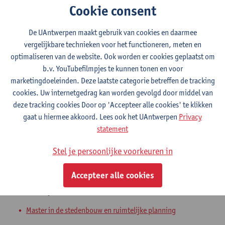
Cookie consent
Ontwerpstudio 1: analyse
Master in de stedenbouw en ruimtelijke planning
De UAntwerpen maakt gebruik van cookies en daarmee
vergelijkbare technieken voor het functioneren, meten en
Masterproef onderzoeksplan en
optimaliseren van de website. Ook worden er cookies geplaatst om
literatuurstudie
b.v. YouTubefilmpjes te kunnen tonen en voor
marketingdoeleinden. Deze laatste categorie betreffen de tracking
Master in de stedenbouw en ruimtelijke planning
cookies. Uw internetgedrag kan worden gevolgd door middel van
deze tracking cookies Door op 'Accepteer alle cookies' te klikken
Masterproef: onderzoek
gaat u hiermee akkoord. Lees ook het UAntwerpen
Privacy
statement
Master in de stedenbouw en ruimtelijke planning
Faculty of Design Sciences: Course Catalogue
Stel je persoonlijke voorkeuren in
Masterproef met inbegrip van stage:
Accepteer alle cookies
ontwerp
Master in de stedenbouw en ruimtelijke planning