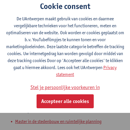
Cookie consent
Ontwerpstudio 1: analyse
Master in de stedenbouw en ruimtelijke planning
De UAntwerpen maakt gebruik van cookies en daarmee
vergelijkbare technieken voor het functioneren, meten en
Masterproef onderzoeksplan en
optimaliseren van de website. Ook worden er cookies geplaatst om
literatuurstudie
b.v. YouTubefilmpjes te kunnen tonen en voor
marketingdoeleinden. Deze laatste categorie betreffen de tracking
Master in de stedenbouw en ruimtelijke planning
cookies. Uw internetgedrag kan worden gevolgd door middel van
deze tracking cookies Door op 'Accepteer alle cookies' te klikken
Masterproef: onderzoek
gaat u hiermee akkoord. Lees ook het UAntwerpen
Privacy
statement
Master in de stedenbouw en ruimtelijke planning
Faculty of Design Sciences: Course Catalogue
Stel je persoonlijke voorkeuren in
Masterproef met inbegrip van stage:
Accepteer alle cookies
ontwerp
Master in de stedenbouw en ruimtelijke planning