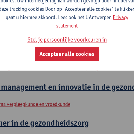
cookies. Uw internetgedrag kan worden gevolgd door middel va
in gezondheid en zorg: ontwikkeling t
deze tracking cookies Door op 'Accepteer alle cookies' te klikke
ing
gaat u hiermee akkoord. Lees ook het UAntwerpen
Privacy
statement
rpleegkunde en de vroedkunde: leiderschap in gezondheid en zo
Stel je persoonlijke voorkeuren in
in gezondheid en zorg: stage
Accepteer alle cookies
rpleegkunde en de vroedkunde: leiderschap in gezondheid en zo
p management en innovatie in de gezon
ma verpleegkunde en vroedkunde
er in de gezondheidszorg