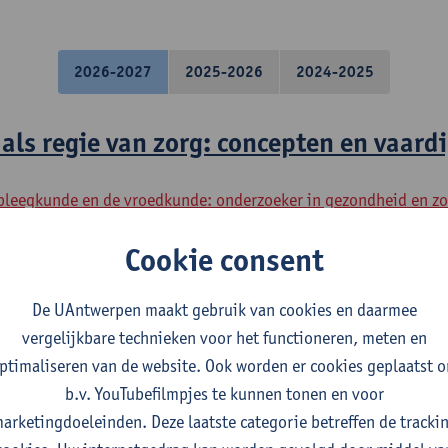
2026-2027
2025-2026
2024-2025
als regie van zorg: concepten en vaar
rpleegkunde en de vroedkunde: onderzoeker in gezondheid en zo
rpleegkunde en de vroedkunde: leiderschap in gezondheid en zo
Cookie consent
rpleegkunde en de vroedkunde: vroedvrouw specialist
De UAntwerpen maakt gebruik van cookies en daarmee
als regie van zorg: toepassing
vergelijkbare technieken voor het functioneren, meten en
ptimaliseren van de website. Ook worden er cookies geplaatst 
rpleegkunde en de vroedkunde: onderzoeker in gezondheid en zo
b.v. YouTubefilmpjes te kunnen tonen en voor
rpleegkunde en de vroedkunde: leiderschap in gezondheid en zo
arketingdoeleinden. Deze laatste categorie betreffen de tracki