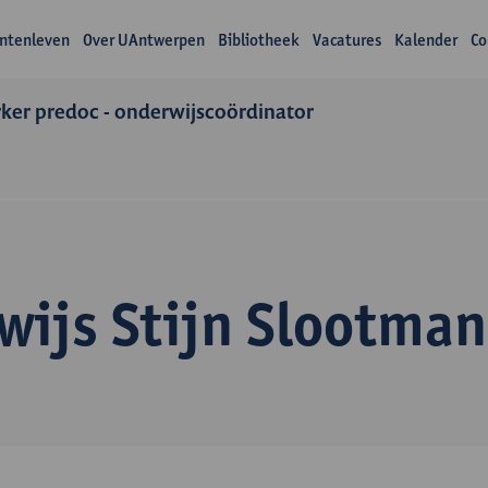
ntenleven
Over UAntwerpen
Bibliotheek
Vacatures
Kalender
Co
er predoc - onderwijscoördinator
wijs Stijn Slootman