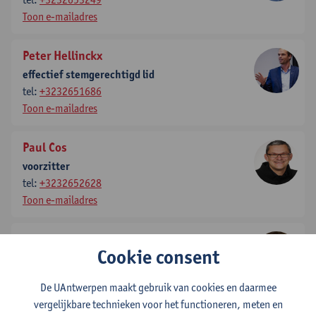
Toon e-mailadres
Peter Hellinckx
effectief stemgerechtigd lid
tel:
+3232651686
Toon e-mailadres
Paul Cos
voorzitter
tel:
+3232652628
Toon e-mailadres
Adrian Covaci
Cookie consent
effectief stemgerechtigd lid
tel:
032652498
De UAntwerpen maakt gebruik van cookies en daarmee
tel:
+3232655440
vergelijkbare technieken voor het functioneren, meten en
Toon e-mailadres