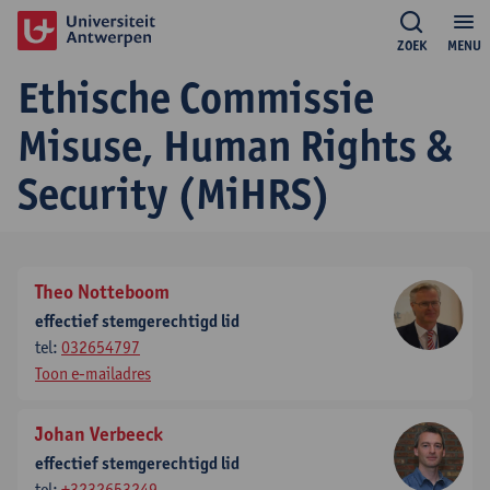
ZOEK
MENU
Ethische Commissie
Misuse, Human Rights &
Security (MiHRS)
Theo Notteboom
effectief stemgerechtigd lid
tel:
032654797
Toon e-mailadres
Johan Verbeeck
effectief stemgerechtigd lid
tel:
+3232653249