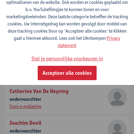
optimaliseren van de website. Ook worden er cookies geplaatst om
b.v. YouTubefilmpjes te kunnen tonen en voor
Surbhi Malhotra
marketingdoeleinden. Deze laatste categorie betreffen de tracking
effectief stemgerechtigd lid
cookies. Uw internetgedrag kan worden gevolgd door middel van
tel:
+3232652752
deze tracking cookies Door op 'Accepteer alle cookies' te klikken
Toon e-mailadres
gaat u hiermee akkoord. Lees ook het UAntwerpen
Privacy
statement
Willem Lemmens
Stel je persoonlijke voorkeuren in
effectief stemgerechtigd lid
tel:
+3232654312
Accepteer alle cookies
Toon e-mailadres
Catherine Van De Heyning
ondervoorzitter
Toon e-mailadres
Joachim Denil
ondervoorzitter