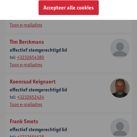
Parul Goel
Accepteer alle cookies
effectief stemgerechtigd lid
tel:
+3232653191
Toon e-mailadres
Tim Berckmans
effectief stemgerechtigd lid
tel:
+3232654380
Toon e-mailadres
Koenraad Keignaert
effectief stemgerechtigd lid
tel:
+3232652424
Toon e-mailadres
Frank Smets
effectief stemgerechtigd lid
tel:
+3232655628