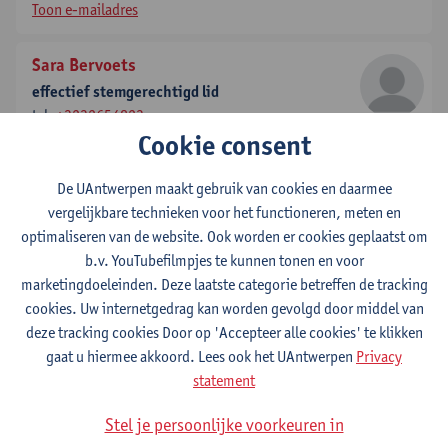
Toon e-mailadres
Sara Bervoets
effectief stemgerechtigd lid
tel:
+3232654823
Cookie consent
Toon e-mailadres
De UAntwerpen maakt gebruik van cookies en daarmee
Inge Caenen
vergelijkbare technieken voor het functioneren, meten en
secretaris
optimaliseren van de website. Ook worden er cookies geplaatst om
tel:
+3232654888
b.v. YouTubefilmpjes te kunnen tonen en voor
Toon e-mailadres
marketingdoeleinden. Deze laatste categorie betreffen de tracking
cookies. Uw internetgedrag kan worden gevolgd door middel van
Pieter Spooren
deze tracking cookies Door op 'Accepteer alle cookies' te klikken
effectief stemgerechtigd lid
gaat u hiermee akkoord. Lees ook het UAntwerpen
Privacy
tel:
+3232653037
statement
Toon e-mailadres
Stel je persoonlijke voorkeuren in