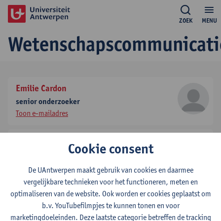
ZOEK
MENU
Wetenschapscommunicati
Emilie Cardon
senior onderzoeker
Toon e-mailadres
Barbara Deslé
Cookie consent
stafmedewerker
tel:
+3232653184
De UAntwerpen maakt gebruik van cookies en daarmee
Toon e-mailadres
vergelijkbare technieken voor het functioneren, meten en
optimaliseren van de website. Ook worden er cookies geplaatst om
Myriam De Splenter
b.v. YouTubefilmpjes te kunnen tonen en voor
marketingdoeleinden. Deze laatste categorie betreffen de tracking
dossierbeheerder - expert