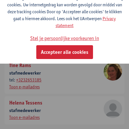
cookies. Uw internetgedrag kan worden gevolgd door middel van
tel:
+3232653135
deze tracking cookies Door op 'Accepteer alle cookies' te klikken
Toon e-mailadres
gaat u hiermee akkoord. Lees ook het UAntwerpen
Privacy
statement
Els Grieten
domeincoördinator
Stel je persoonlijke voorkeuren in
tel:
+3232653127
Toon e-mailadres
Accepteer alle cookies
Tine Rams
stafmedewerker
tel:
+3232653185
Toon e-mailadres
Helena Tessens
stafmedewerker
Toon e-mailadres