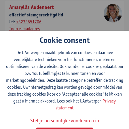
Amaryllis Audenaert
effectief stemgerechtigd lid
tel:
+3232651706
Toon e-mailadres
Cookie consent
Arthur Cools
effectief stemgerechtigd lid
De UAntwerpen maakt gebruik van cookies en daarmee
tel:
+3232654310
vergelijkbare technieken voor het functioneren, meten en
Toon e-mailadres
optimaliseren van de website. Ook worden er cookies geplaatst om
b.v. YouTubefilmpjes te kunnen tonen en voor
marketingdoeleinden. Deze laatste categorie betreffen de tracking
Ann Jorissen
cookies. Uw internetgedrag kan worden gevolgd door middel van
plaatsvervangend stemgerechtigd lid
deze tracking cookies Door op 'Accepteer alle cookies' te klikken
tel:
+3232654092
gaat u hiermee akkoord. Lees ook het UAntwerpen
Privacy
Toon e-mailadres
statement
Patricia Popelier
Stel je persoonlijke voorkeuren in
effectief stemgerechtigd lid