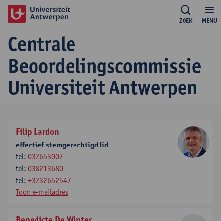
ZOEK
MENU
Centrale
Beoordelingscommissie
Universiteit Antwerpen
Filip Lardon
effectief stemgerechtigd lid
tel:
032653007
tel:
038213680
tel:
+3232652547
Toon e-mailadres
Benedicte De Winter