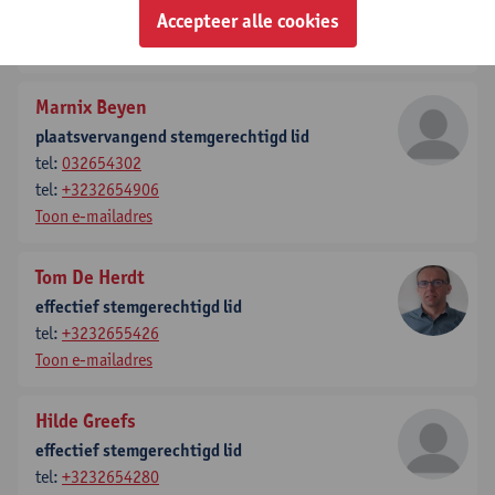
tel:
+3232655846
Accepteer alle cookies
Toon e-mailadres
Marnix Beyen
plaatsvervangend stemgerechtigd lid
tel:
032654302
tel:
+3232654906
Toon e-mailadres
Tom De Herdt
effectief stemgerechtigd lid
tel:
+3232655426
Toon e-mailadres
Hilde Greefs
effectief stemgerechtigd lid
tel:
+3232654280