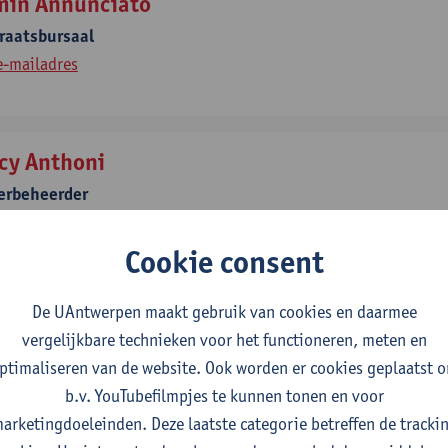
min Annunciato
raatsbursaal
e-mailadres
cy Anthoni
erbeheerder
3232652327
e-mailadres
Cookie consent
De UAntwerpen maakt gebruik van cookies en daarmee
in Ariën
vergelijkbare technieken voor het functioneren, meten en
eraar
ptimaliseren van de website. Ook worden er cookies geplaatst 
3232476631
b.v. YouTubefilmpjes te kunnen tonen en voor
e-mailadres
arketingdoeleinden. Deze laatste categorie betreffen de tracki