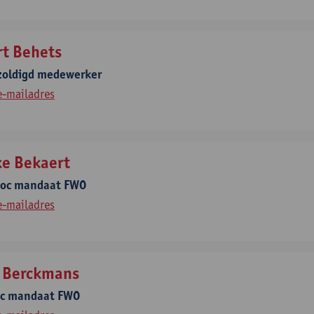
rt Behets
zoldigd medewerker
e-mailadres
ke Bekaert
doc mandaat FWO
e-mailadres
i Berckmans
oc mandaat FWO