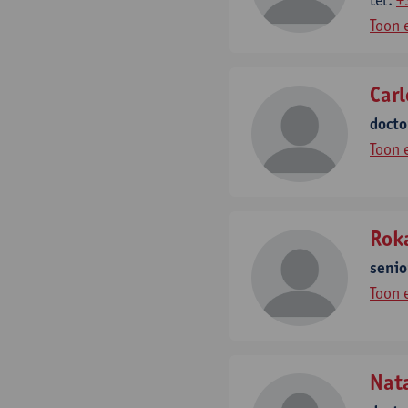
Toon 
Carl
docto
Toon 
Rok
senio
Toon 
Nat