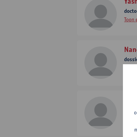
Yas
docto
Toon 
Nan
dossi
tel:
+
Toon 
Kev
hoogl
o
tel:
+
Toon 
m