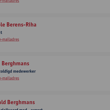
e-mailadres
ole Berens-Riha
nt
e-mailadres
a Berghmans
zoldigd medewerker
e-mailadres
ald Berghmans