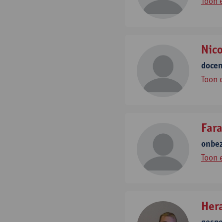
Toon 
Nic
doce
Toon 
Far
onbe
Toon 
Her