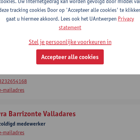
cookies. Uw internetgedrag kan worden gevolgd door middel va
deze tracking cookies Door op 'Accepteer alle cookies' te klikke
ba Ann Babu
gaat u hiermee akkoord. Lees ook het UAntwerpen
Privacy
octoraal bursaal
statement
e-mailadres
Stel je persoonlijke voorkeuren in
Accepteer alle cookies
ro Baeza Garcia
e track docent
3232654168
e-mailadres
ra Barrizonte Valladares
zoldigd medewerker
e-mailadres