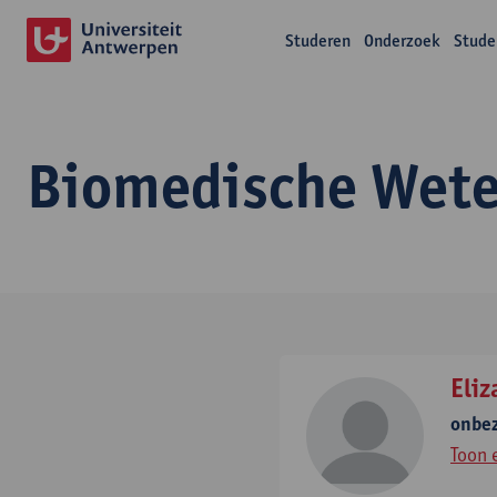
Studeren
Onderzoek
Stude
Biomedische Wet
Eli
onbe
Toon 