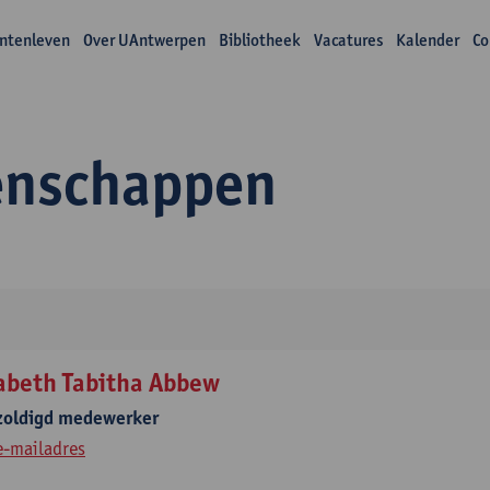
ntenleven
Over UAntwerpen
Bibliotheek
Vacatures
Kalender
Co
enschappen
zabeth Tabitha Abbew
zoldigd medewerker
e-mailadres