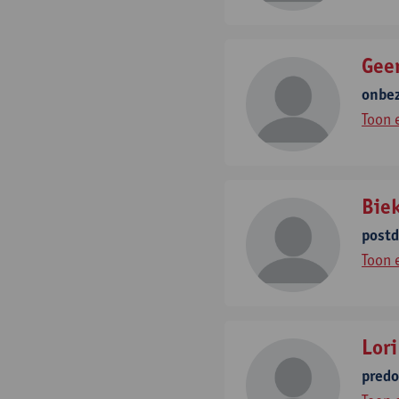
Gee
onbe
Toon 
Bie
post
Toon 
Lor
pred