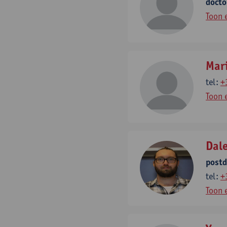
docto
Toon 
Mar
tel:
+
Toon 
Dal
post
tel:
+
Toon 