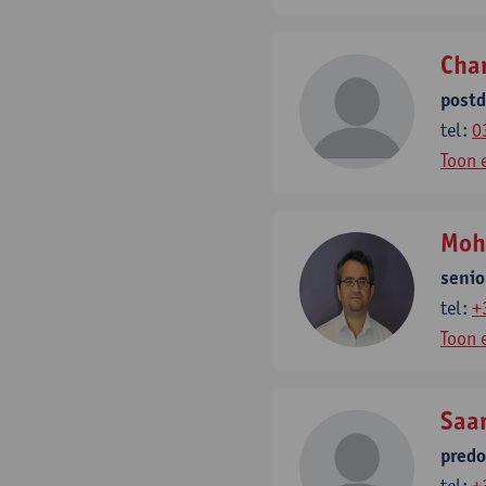
Cha
post
tel:
0
Toon 
Moh
senio
tel:
+
Toon 
Saa
pred
tel:
+