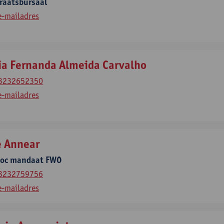
raatsbursaal
e-mailadres
ia Fernanda Almeida Carvalho
3232652350
e-mailadres
e Annear
doc mandaat FWO
3232759756
e-mailadres