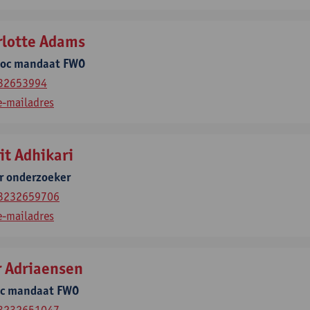
rlotte Adams
doc mandaat FWO
32653994
e-mailadres
it Adhikari
r onderzoeker
3232659706
e-mailadres
r Adriaensen
oc mandaat FWO
3232651047