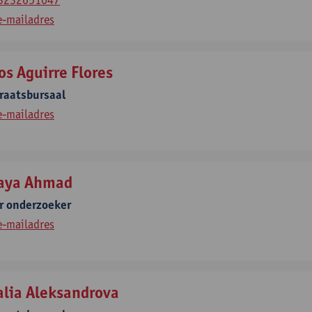
e-mailadres
os Aguirre Flores
raatsbursaal
e-mailadres
aya Ahmad
r onderzoeker
e-mailadres
alia Aleksandrova