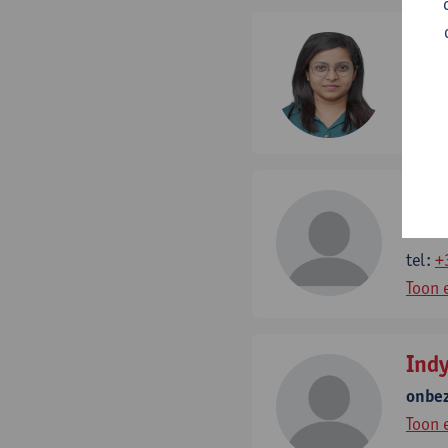
She
postd
Toon 
Alva
tenur
tel:
+
Toon 
Indy
onbe
Toon 