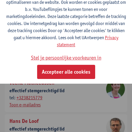
optimaliseren van de website. Ook worden er cookies geplaatst om
Alexander van Nuijs
b.v. YouTubefilmpjes te kunnen tonen en voor
effectief stemgerechtigd lid
marketingdoeleinden. Deze laatste categorie betreffen de tracking
tel:
+3232655441
cookies. Uw internetgedrag kan worden gevolgd door middel van
Toon e-mailadres
deze tracking cookies Door op 'Accepteer alle cookies' te klikken
gaat u hiermee akkoord. Lees ook het UAntwerpen
Privacy
Alexander van Nuijs
statement
plaatsvervangend secretaris
Stel je persoonlijke voorkeuren in
tel:
+3232655441
Toon e-mailadres
Accepteer alle cookies
Veerle Matheeussen
effectief stemgerechtigd lid
tel:
+3238215779
Toon e-mailadres
Hans De Loof
effectief stemgerechtigd lid