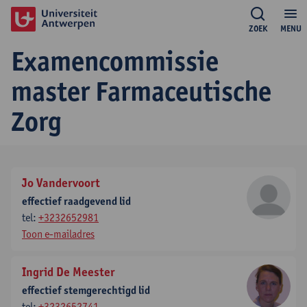
ZOEK
MENU
Examencommissie
master Farmaceutische
Zorg
Jo Vandervoort
effectief raadgevend lid
tel:
+3232652981
Toon e-mailadres
Ingrid De Meester
effectief stemgerechtigd lid
tel:
+3232652741