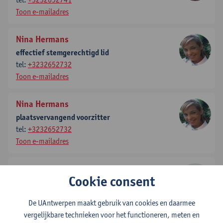
Toon e-mailadres
Nina Hermans
effectief stemgerechtigd lid
tel:
+3232652732
Toon e-mailadres
Nina Hermans
plaatsvervangend voorzitter
tel:
+3232652732
Toon e-mailadres
Ann Meulemans
Cookie consent
effectief raadgevend lid
tel:
+3232652330
De UAntwerpen maakt gebruik van cookies en daarmee
Toon e-mailadres
vergelijkbare technieken voor het functioneren, meten en