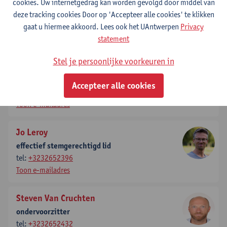
effectief stemgerechtigd lid
cookies. Uw internetgedrag kan worden gevolgd door middel van
tel:
032652434
deze tracking cookies Door op 'Accepteer alle cookies' te klikken
tel:
+3232659027
gaat u hiermee akkoord. Lees ook het UAntwerpen
Privacy
Toon e-mailadres
statement
Stel je persoonlijke voorkeuren in
Kim Toté
effectief raadgevend lid
Accepteer alle cookies
tel:
+3232652003
Toon e-mailadres
Jo Leroy
effectief stemgerechtigd lid
tel:
+3232652396
Toon e-mailadres
Steven Van Cruchten
ondervoorzitter
tel:
+3232652432