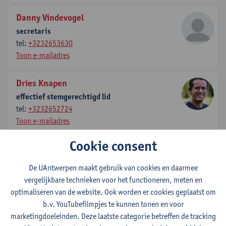
Danny Vindevogel
secretaris
tel:
+3232653630
Toon e-mailadres
Dries Knapen
effectief stemgerechtigd lid
tel:
+3232652724
Toon e-mailadres
Cookie consent
Peter Bols
effectief stemgerechtigd lid
De UAntwerpen maakt gebruik van cookies en daarmee
tel:
+3232652397
vergelijkbare technieken voor het functioneren, meten en
Toon e-mailadres
optimaliseren van de website. Ook worden er cookies geplaatst om
b.v. YouTubefilmpjes te kunnen tonen en voor
Gunther Vrolix
marketingdoeleinden. Deze laatste categorie betreffen de tracking