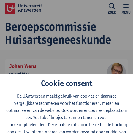
ZOEK
MENU
Beroepscommissie
Huisartsgeneeskunde
Johan Wens
voorzitter
Cookie consent
tel:
+3232652910
Toon e-mailadres
De UAntwerpen maakt gebruik van cookies en daarmee
vergelijkbare technieken voor het functioneren, meten en
Hilde Bastiaens
optimaliseren van de website. Ook worden er cookies geplaatst om
secretaris
b.v. YouTubefilmpjes te kunnen tonen en voor
tel:
+3232651825
marketingdoeleinden. Deze laatste categorie betreffen de tracking
Toon e-mailadres
cookies. Uw internetgedrag kan worden gevolgd door middel van