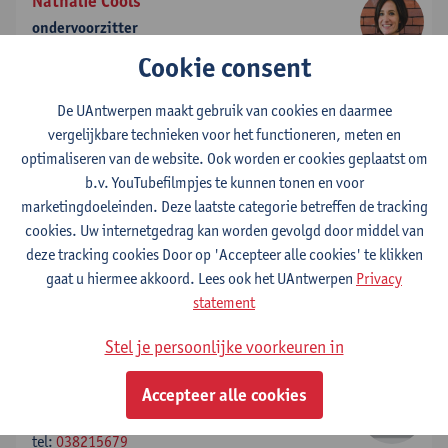
Nathalie Cools
ondervoorzitter
tel:
038213584
Cookie consent
tel:
+3238213584
Toon e-mailadres
De UAntwerpen maakt gebruik van cookies en daarmee
vergelijkbare technieken voor het functioneren, meten en
Pieter-Jan Guns
optimaliseren van de website. Ook worden er cookies geplaatst om
effectief stemgerechtigd lid
b.v. YouTubefilmpjes te kunnen tonen en voor
tel:
+3232652784
marketingdoeleinden. Deze laatste categorie betreffen de tracking
Toon e-mailadres
cookies. Uw internetgedrag kan worden gevolgd door middel van
deze tracking cookies Door op 'Accepteer alle cookies' te klikken
gaat u hiermee akkoord. Lees ook het UAntwerpen
Privacy
Manuel Morrens
statement
effectief stemgerechtigd lid
Toon e-mailadres
Stel je persoonlijke voorkeuren in
Koenraad Monsieurs
Accepteer alle cookies
effectief stemgerechtigd lid
tel:
038215679