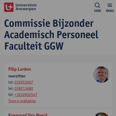
ZOEK
MENU
Commissie Bijzonder
Academisch Personeel
Faculteit GGW
Filip Lardon
voorzitter
tel:
032653007
tel:
038213680
tel:
+3232652547
Toon e-mailadres
Koenraad Van Hoeck