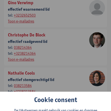
Gino Verwimp
effectief waarnemend lid
tel:
+3232652503
Toon e-mailadres
Christophe De Block
effectief raadgevend lid
tel:
038214364
tel:
+3238214364
Toon e-mailadres
Nathalie Cools
effectief stemgerechtigd lid
tel:
038213584
tel:
+3238213584
Toon e-mailadres
Cookie consent
De UAntwerpen maakt gebruik van cookies en daarmee