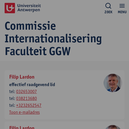
ZOEK
MENU
Commissie
Internationalisering
Faculteit GGW
Filip Lardon
effectief raadgevend lid
tel:
032653007
tel:
038213680
tel:
+3232652547
Toon e-mailadres
Filip Lardon