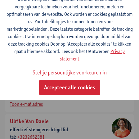
Heidi Seykens
vergelijkbare technieken voor het functioneren, meten en
effectief raadgevend lid
optimaliseren van de website. Ook worden er cookies geplaatst om
tel:
+3232653267
b.v. YouTubefilmpjes te kunnen tonen en voor
Toon e-mailadres
marketingdoeleinden. Deze laatste categorie betreffen de tracking
cookies. Uw internetgedrag kan worden gevolgd door middel van
Jean-Pierre Van geertruyden
deze tracking cookies Door op 'Accepteer alle cookies' te klikken
ondervoorzitter
gaat u hiermee akkoord. Lees ook het UAntwerpen
Privacy
tel:
+3232651800
statement
Toon e-mailadres
Stel je persoonlijke voorkeuren in
Dirk Vissers
Accepteer alle cookies
voorzitter
tel:
+3232652374
Toon e-mailadres
Ulrike Van Daele
effectief stemgerechtigd lid
tel:
+3232652381