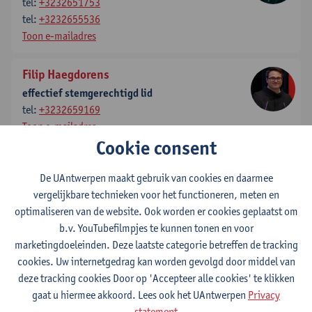
tel:
+3232651753
tel:
+3232655536
Toon e-mailadres
Filip Haegdorens
effectief stemgerechtigd lid
tel:
+3232659169
Toon e-mailadres
Cookie consent
Kelly Sabbe
De UAntwerpen maakt gebruik van cookies en daarmee
effectief stemgerechtigd lid
vergelijkbare technieken voor het functioneren, meten en
tel:
+3232659187
optimaliseren van de website. Ook worden er cookies geplaatst om
Toon e-mailadres
b.v. YouTubefilmpjes te kunnen tonen en voor
marketingdoeleinden. Deze laatste categorie betreffen de tracking
Iris Wyns
cookies. Uw internetgedrag kan worden gevolgd door middel van
effectief raadgevend lid
deze tracking cookies Door op 'Accepteer alle cookies' te klikken
tel:
+3232652859
gaat u hiermee akkoord. Lees ook het UAntwerpen
Privacy
Toon e-mailadres
statement