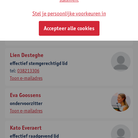
Stel je persoonlijke voorkeuren in
Elyne De Baetselier
effectief stemgerechtigd lid
Accepteer alle cookies
tel:
+3232659163
Toon e-mailadres
Lien Desteghe
effectief stemgerechtigd lid
tel:
038213306
Toon e-mailadres
Eva Goossens
ondervoorzitter
Toon e-mailadres
Kato Everaert
effectief raadgevend lid