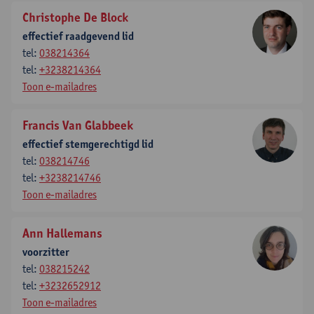
Christophe De Block
effectief raadgevend lid
tel:
038214364
tel:
+3238214364
Toon e-mailadres
Francis Van Glabbeek
effectief stemgerechtigd lid
tel:
038214746
tel:
+3238214746
Toon e-mailadres
Ann Hallemans
voorzitter
tel:
038215242
tel:
+3232652912
Toon e-mailadres