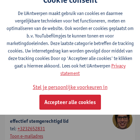
effectief stemgerechtigd lid
De UAntwerpen maakt gebruik van cookies en daarmee
tel:
+3232652783
vergelijkbare technieken voor het functioneren, meten en
Toon e-mailadres
optimaliseren van de website. Ook worden er cookies geplaatst om
b.v. YouTubefilmpjes te kunnen tonen en voor
Hanne Verbelen
marketingdoeleinden. Deze laatste categorie betreffen de tracking
effectief raadgevend lid
cookies. Uw internetgedrag kan worden gevolgd door middel van
Toon e-mailadres
deze tracking cookies Door op 'Accepteer alle cookies' te klikken
gaat u hiermee akkoord. Lees ook het UAntwerpen
Privacy
Svane Goossens
statement
effectief raadgevend lid
Stel je persoonlijke voorkeuren in
tel:
+3232655329
Toon e-mailadres
Accepteer alle cookies
Joke De Pauw
effectief stemgerechtigd lid
tel:
+3232652831
Toon e-mailadres