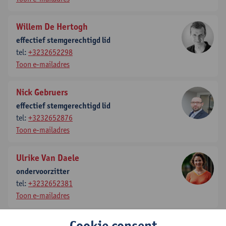
Willem De Hertogh
effectief stemgerechtigd lid
tel:
+3232652298
Toon e-mailadres
Nick Gebruers
effectief stemgerechtigd lid
tel:
+3232652876
Toon e-mailadres
Ulrike Van Daele
ondervoorzitter
tel:
+3232652381
Toon e-mailadres
Cookie consent
Filip Struyf