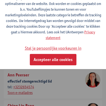
Toon e-mailadres
optimaliseren van de website. Ook worden er cookies geplaatst om
b.v. YouTubefilmpjes te kunnen tonen en voor
Katrien Schaubroeck
marketingdoeleinden. Deze laatste categorie betreffen de tracking
effectief stemgerechtigd lid
cookies. Uw internetgedrag kan worden gevolgd door middel van
tel:
+3232654351
deze tracking cookies Door op 'Accepteer alle cookies' te klikken
Toon e-mailadres
gaat u hiermee akkoord. Lees ook het UAntwerpen
Privacy
statement
Iris Schrijver
Stel je persoonlijke voorkeuren in
effectief stemgerechtigd lid
tel:
+3232652893
Accepteer alle cookies
Toon e-mailadres
Ann Peeraer
effectief stemgerechtigd lid
tel:
+3232654574
Toon e-mailadres
Ching Lin Pang