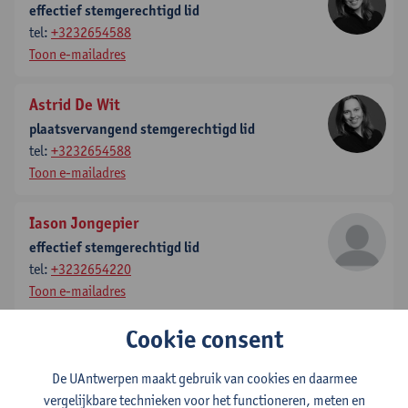
effectief stemgerechtigd lid
tel:
+3232654588
Toon e-mailadres
Astrid De Wit
plaatsvervangend stemgerechtigd lid
tel:
+3232654588
Toon e-mailadres
Iason Jongepier
effectief stemgerechtigd lid
tel:
+3232654220
Toon e-mailadres
Cookie consent
Valerie Rousseau
effectief stemgerechtigd lid
De UAntwerpen maakt gebruik van cookies en daarmee
tel:
+3232655224
vergelijkbare technieken voor het functioneren, meten en