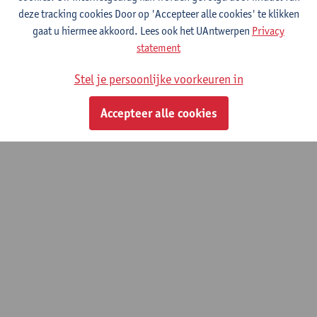
deze tracking cookies Door op 'Accepteer alle cookies' te klikken
Toon e-mailadres
gaat u hiermee akkoord. Lees ook het UAntwerpen
Privacy
statement
© UAntwerpen
Privacybeleid
Cookiebeleid
Gebruiksvoorwaarden
Stel je persoonlijke voorkeuren in
Accepteer alle cookies