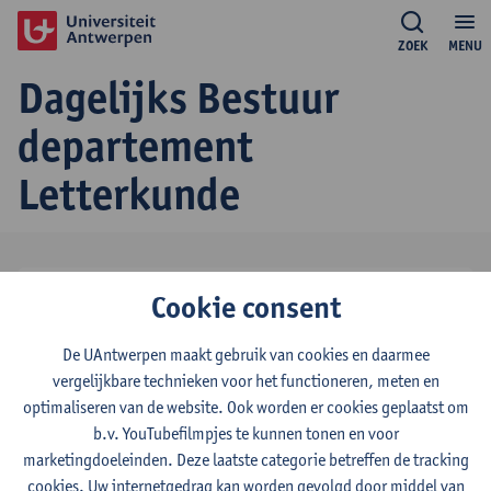
ZOEK
MENU
Dagelijks Bestuur
departement
Letterkunde
Vanessa Joosen
Cookie consent
voorzitter
tel:
+3232654272
De UAntwerpen maakt gebruik van cookies en daarmee
Toon e-mailadres
vergelijkbare technieken voor het functioneren, meten en
optimaliseren van de website. Ook worden er cookies geplaatst om
Diana Arbaiza
b.v. YouTubefilmpjes te kunnen tonen en voor
marketingdoeleinden. Deze laatste categorie betreffen de tracking
ondervoorzitter
cookies. Uw internetgedrag kan worden gevolgd door middel van
tel:
+3232654256