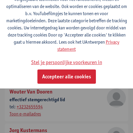
optimaliseren van de website. Ook worden er cookies geplaatst om
b.v. YouTubefilmpjes te kunnen tonen en voor
Peter Raeymaeckers
marketingdoeleinden. Deze laatste categorie betreffen de tracking
effectief stemgerechtigd lid
cookies. Uw internetgedrag kan worden gevolgd door middel van
tel:
+3232655339
deze tracking cookies Door op 'Accepteer alle cookies' te klikken
Toon e-mailadres
gaat u hiermee akkoord. Lees ook het UAntwerpen
Privacy
statement
Edwin Wouters
effectief stemgerechtigd lid
Stel je persoonlijke voorkeuren in
tel:
+3232655541
Toon e-mailadres
Accepteer alle cookies
Wouter Van Dooren
effectief stemgerechtigd lid
tel:
+3232655594
Toon e-mailadres
Jorg Kustermans