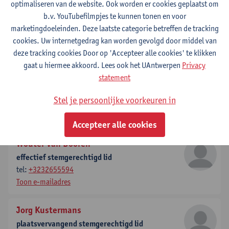
optimaliseren van de website. Ook worden er cookies geplaatst om
Tom Sauer
b.v. YouTubefilmpjes te kunnen tonen en voor
effectief stemgerechtigd lid
marketingdoeleinden. Deze laatste categorie betreffen de tracking
tel:
+3232655599
cookies. Uw internetgedrag kan worden gevolgd door middel van
Toon e-mailadres
deze tracking cookies Door op 'Accepteer alle cookies' te klikken
gaat u hiermee akkoord. Lees ook het UAntwerpen
Privacy
Karen Meynen
statement
effectief raadgevend lid
Stel je persoonlijke voorkeuren in
tel:
+3232654824
Toon e-mailadres
Accepteer alle cookies
Wouter Van Dooren
effectief stemgerechtigd lid
tel:
+3232655594
Toon e-mailadres
Jorg Kustermans
plaatsvervangend stemgerechtigd lid