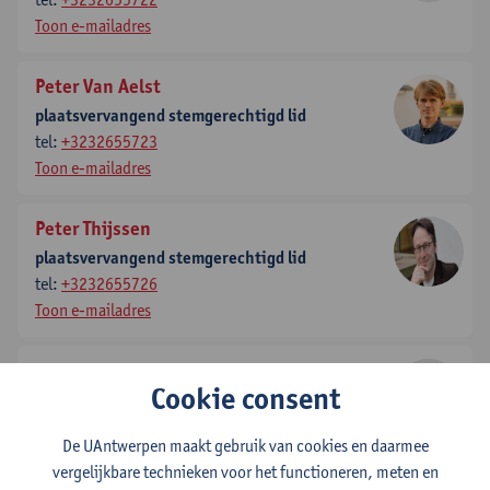
Toon e-mailadres
Peter Van Aelst
plaatsvervangend stemgerechtigd lid
tel:
+3232655723
Toon e-mailadres
Peter Thijssen
plaatsvervangend stemgerechtigd lid
tel:
+3232655726
Toon e-mailadres
Tom Sauer
Cookie consent
secretaris
tel:
+3232655599
De UAntwerpen maakt gebruik van cookies en daarmee
Toon e-mailadres
vergelijkbare technieken voor het functioneren, meten en