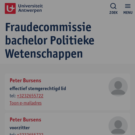
ZOEK
MENU
Fraudecommissie
bachelor Politieke
Wetenschappen
Peter Bursens
effectief stemgerechtigd lid
tel:
+3232655722
Toon e-mailadres
Peter Bursens
voorzitter
tel:
+3232655722