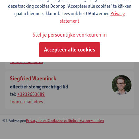
deze tracking cookies Door op 'Accepteer alle cookies' te klikken
ondervoorzitter
tel:
gaat u hiermee akkoord. Lees ook het UAntwerpen
+3232653925
Privacy
Toon e-mailadres
statement
Stel je persoonlijke voorkeuren in
Sarah Lebeer
effectief stemgerechtigd lid
Accepteer alle cookies
tel:
+3232653285
Toon e-mailadres
Siegfried Vlaeminck
effectief stemgerechtigd lid
tel:
+3232653689
Toon e-mailadres
© UAntwerpen
Privacybeleid
Cookiebeleid
Gebruiksvoorwaarden