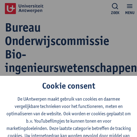
ZOEK
MENU
Bureau
Onderwijscommissie
Bio-
ingenieurswetenschappen
Cookie consent
Roeland Samson
De UAntwerpen maakt gebruik van cookies en daarmee
effectief stemgerechtigd lid
vergelijkbare technieken voor het functioneren, meten en
tel:
+3232653437
optimaliseren van de website. Ook worden er cookies geplaatst om
Toon e-mailadres
b.v. YouTubefilmpjes te kunnen tonen en voor
marketingdoeleinden. Deze laatste categorie betreffen de tracking
Tom Tytgat
cookies. Uw internetgedrag kan worden gevolgd door middel van