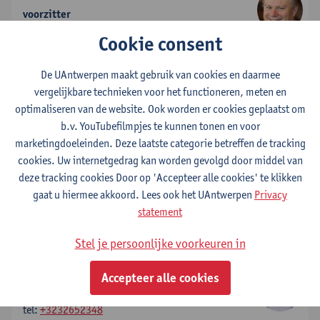
voorzitter
tel:
+3232651845
Cookie consent
Toon e-mailadres
De UAntwerpen maakt gebruik van cookies en daarmee
Gunther Steenackers
vergelijkbare technieken voor het functioneren, meten en
plaatsvervangend secretaris
optimaliseren van de website. Ook worden er cookies geplaatst om
tel:
+3232651908
b.v. YouTubefilmpjes te kunnen tonen en voor
Toon e-mailadres
marketingdoeleinden. Deze laatste categorie betreffen de tracking
cookies. Uw internetgedrag kan worden gevolgd door middel van
deze tracking cookies Door op 'Accepteer alle cookies' te klikken
Iris Cornet
gaat u hiermee akkoord. Lees ook het UAntwerpen
Privacy
secretaris
statement
tel:
+3232651704
Toon e-mailadres
Stel je persoonlijke voorkeuren in
Jonas Hereijgers
Accepteer alle cookies
plaatsvervangend voorzitter
tel:
+3232652348