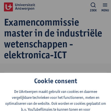
ZOEK
MENU
Examencommissie
master in de industriële
wetenschappen -
elektronica-ICT
Peter Hellinckx
Cookie consent
voorzitter
tel:
+3232651686
De UAntwerpen maakt gebruik van cookies en daarmee
Toon e-mailadres
vergelijkbare technieken voor het functioneren, meten en
optimaliseren van de website. Ook worden er cookies geplaatst om
Walter Daems
b.v. YouTubefilmpjes te kunnen tonen en voor