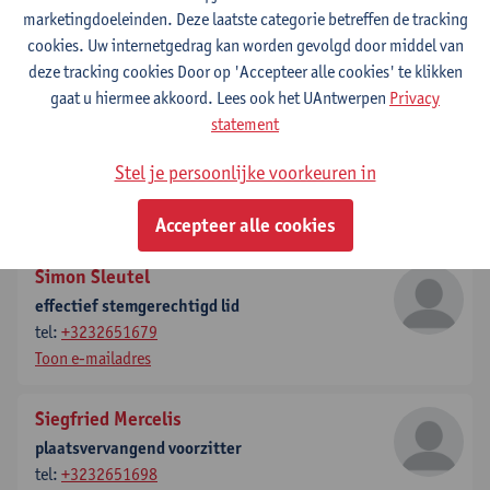
marketingdoeleinden. Deze laatste categorie betreffen de tracking
secretaris
cookies. Uw internetgedrag kan worden gevolgd door middel van
tel:
+3232651845
deze tracking cookies Door op 'Accepteer alle cookies' te klikken
Toon e-mailadres
gaat u hiermee akkoord. Lees ook het UAntwerpen
Privacy
statement
Maarten Weyn
plaatsvervangend secretaris
Stel je persoonlijke voorkeuren in
tel:
+3232651865
Toon e-mailadres
Accepteer alle cookies
Simon Sleutel
effectief stemgerechtigd lid
tel:
+3232651679
Toon e-mailadres
Siegfried Mercelis
plaatsvervangend voorzitter
tel:
+3232651698