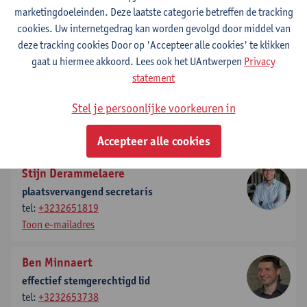
marketingdoeleinden. Deze laatste categorie betreffen de tracking
voorzitter
cookies. Uw internetgedrag kan worden gevolgd door middel van
tel:
+3232651908
deze tracking cookies Door op 'Accepteer alle cookies' te klikken
Toon e-mailadres
gaat u hiermee akkoord. Lees ook het UAntwerpen
Privacy
statement
Ivan Verhaert
plaatsvervangend voorzitter
Stel je persoonlijke voorkeuren in
tel:
+3232651886
Toon e-mailadres
Accepteer alle cookies
Stijn Derammelaere
plaatsvervangend secretaris
tel:
+3232651819
Toon e-mailadres
Ben Minnaert
effectief stemgerechtigd lid
tel:
+3232653738