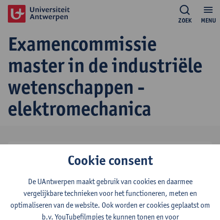
ZOEK
MENU
Examencommissie
master in de industriële
wetenschappen -
elektromechanica
Steve Vanlanduit
Cookie consent
secretaris
tel:
+3232651915
De UAntwerpen maakt gebruik van cookies en daarmee
Toon e-mailadres
vergelijkbare technieken voor het functioneren, meten en
optimaliseren van de website. Ook worden er cookies geplaatst om
Gunther Steenackers
b.v. YouTubefilmpjes te kunnen tonen en voor