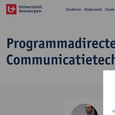
Studeren
Onderzoek
Stude
Programmadirecteu
Communicatietec
Pete
o
effect