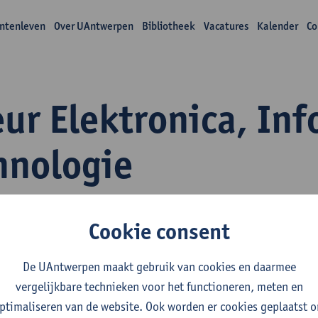
ntenleven
Over UAntwerpen
Bibliotheek
Vacatures
Kalender
Co
r Elektronica, Inf
hnologie
Cookie consent
De UAntwerpen maakt gebruik van cookies en daarmee
vergelijkbare technieken voor het functioneren, meten en
r Hellinckx
ptimaliseren van de website. Ook worden er cookies geplaatst 
ief titularis