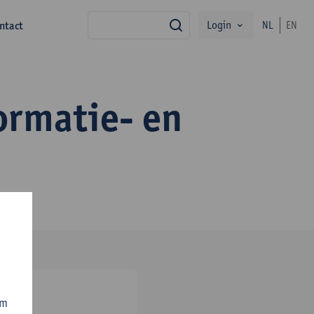
Login
ntact
NL
EN
zoek
ormatie- en
om