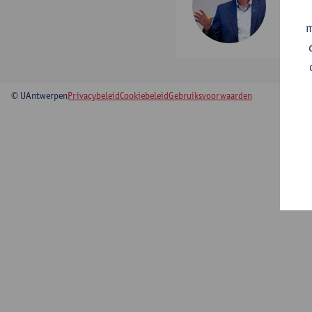
tel:
+
m
Toon 
© UAntwerpen
Privacybeleid
Cookiebeleid
Gebruiksvoorwaarden