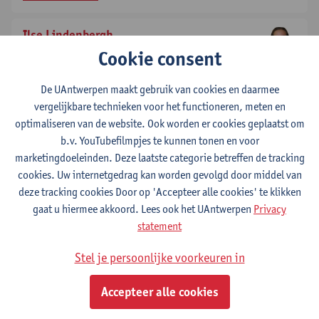
Ilse Lindenbergh
Cookie consent
predoc mandaat FWO
Toon e-mailadres
De UAntwerpen maakt gebruik van cookies en daarmee
vergelijkbare technieken voor het functioneren, meten en
Thomas Litière
optimaliseren van de website. Ook worden er cookies geplaatst om
praktijkassistent
b.v. YouTubefilmpjes te kunnen tonen en voor
Toon e-mailadres
marketingdoeleinden. Deze laatste categorie betreffen de tracking
cookies. Uw internetgedrag kan worden gevolgd door middel van
Karen Loyens
deze tracking cookies Door op 'Accepteer alle cookies' te klikken
academisch medewerker predoc
gaat u hiermee akkoord. Lees ook het UAntwerpen
Privacy
Toon e-mailadres
statement
Stel je persoonlijke voorkeuren in
Stefan Martens
hoofddocent AOA - gastprofessor
Accepteer alle cookies
Toon e-mailadres