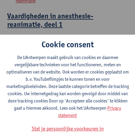
reanimatie
Vaardigheden in anesthesie-
reanimatie, deel 1
Master in de specialistische geneeskunde: anesthesie-
Cookie consent
reanimatie
De UAntwerpen maakt gebruik van cookies en daarmee
Aanvullingen in anesthesie-reanimatie,
vergelijkbare technieken voor het functioneren, meten en
deel 1
optimaliseren van de website. Ook worden er cookies geplaatst om
b.v. YouTubefilmpjes te kunnen tonen en voor
Master in de specialistische geneeskunde: anesthesie-
marketingdoeleinden. Deze laatste categorie betreffen de tracking
reanimatie
cookies. Uw internetgedrag kan worden gevolgd door middel van
deze tracking cookies Door op 'Accepteer alle cookies' te klikken
Probleemoplossend vermogen in
gaat u hiermee akkoord. Lees ook het UAntwerpen
Privacy
anesthesie-reanimatie, deel 1
statement
Master in de specialistische geneeskunde: anesthesie-
Stel je persoonlijke voorkeuren in
reanimatie