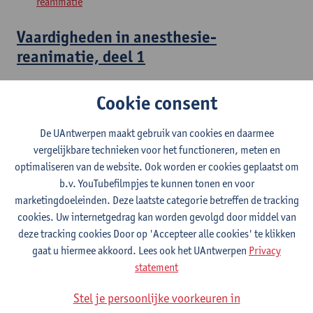
reanimatie
Vaardigheden in anesthesie-
reanimatie, deel 1
Master in de specialistische geneeskunde: anesthesie-
Cookie consent
reanimatie
De UAntwerpen maakt gebruik van cookies en daarmee
Aanvullingen in anesthesie-reanimatie,
vergelijkbare technieken voor het functioneren, meten en
deel 1
optimaliseren van de website. Ook worden er cookies geplaatst om
b.v. YouTubefilmpjes te kunnen tonen en voor
Master in de specialistische geneeskunde: anesthesie-
marketingdoeleinden. Deze laatste categorie betreffen de tracking
reanimatie
cookies. Uw internetgedrag kan worden gevolgd door middel van
deze tracking cookies Door op 'Accepteer alle cookies' te klikken
Probleemoplossend vermogen in
gaat u hiermee akkoord. Lees ook het UAntwerpen
Privacy
anesthesie-reanimatie, deel 1
statement
Master in de specialistische geneeskunde: anesthesie-
Stel je persoonlijke voorkeuren in
reanimatie