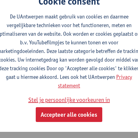
Cookie consent
 in anesthesie-reanimatie, deel 1
De UAntwerpen maakt gebruik van cookies en daarmee
vergelijkbare technieken voor het functioneren, meten en
cialistische geneeskunde: anesthesie-reanimatie
ptimaliseren van de website. Ook worden er cookies geplaatst 
b.v. YouTubefilmpjes te kunnen tonen en voor
 in anesthesie-reanimatie, deel 1
arketingdoeleinden. Deze laatste categorie betreffen de tracki
cookies. Uw internetgedrag kan worden gevolgd door middel va
cialistische geneeskunde: anesthesie-reanimatie
deze tracking cookies Door op 'Accepteer alle cookies' te klikke
gaat u hiermee akkoord. Lees ook het UAntwerpen
Privacy
ossend vermogen in anesthesie-reanima
statement
Stel je persoonlijke voorkeuren in
cialistische geneeskunde: anesthesie-reanimatie
Accepteer alle cookies
ossend vermogen in anesthesie-reanima