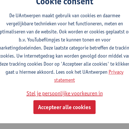
Cookie consent
 in anesthesie-reanimatie, deel 1
De UAntwerpen maakt gebruik van cookies en daarmee
vergelijkbare technieken voor het functioneren, meten en
cialistische geneeskunde: anesthesie-reanimatie
ptimaliseren van de website. Ook worden er cookies geplaatst 
b.v. YouTubefilmpjes te kunnen tonen en voor
 in anesthesie-reanimatie, deel 1
arketingdoeleinden. Deze laatste categorie betreffen de tracki
cookies. Uw internetgedrag kan worden gevolgd door middel va
cialistische geneeskunde: anesthesie-reanimatie
deze tracking cookies Door op 'Accepteer alle cookies' te klikke
gaat u hiermee akkoord. Lees ook het UAntwerpen
Privacy
ossend vermogen in anesthesie-reanima
statement
Stel je persoonlijke voorkeuren in
cialistische geneeskunde: anesthesie-reanimatie
Accepteer alle cookies
ossend vermogen in anesthesie-reanima